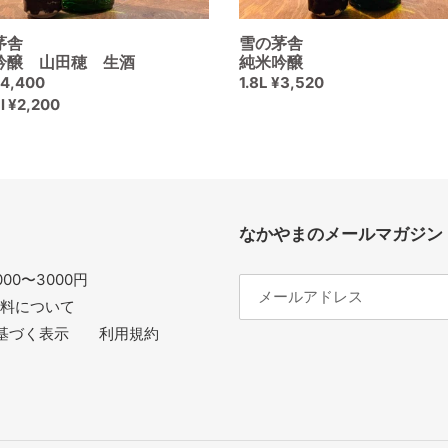
茅舎
雪の茅舎
吟醸 山田穂 生酒
純米吟醸
¥4,400
通
1.8L ¥3,520
l ¥2,200
常
価
格
なかやまのメールマガジン
00〜3000円
料について
基づく表示
利用規約