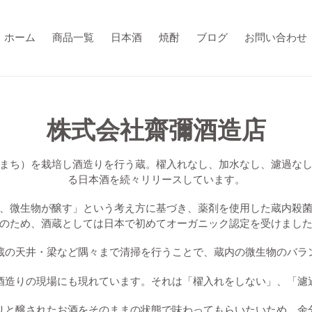
ホーム
商品一覧
日本酒
焼酎
ブログ
お問い合わせ
コ
株式会社齋彌酒造店
レ
まち）を栽培し酒造りを行う蔵。櫂入れなし、加水なし、濾過な
ク
る日本酒を続々リリースしています。
シ
、微生物が醸す」という考え方に基づき、薬剤を使用した蔵内殺
のため、酒蔵としては日本で初めてオーガニック認定を受けまし
ョ
蔵の天井・梁など隅々まで清掃を行うことで、蔵内の微生物のバラ
ン
酒造りの現場にも現れています。それは「櫂入れをしない」、「濾
:
りと醸されたお酒をそのままの状態で味わってもらいたいため、余