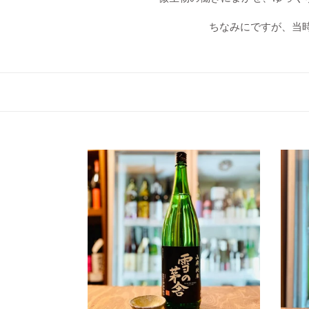
ちなみにですが、当
雪
雪
の
の
茅
茅
舎
舎
山
純
廃
米
純
吟
米
醸
山
田
穂