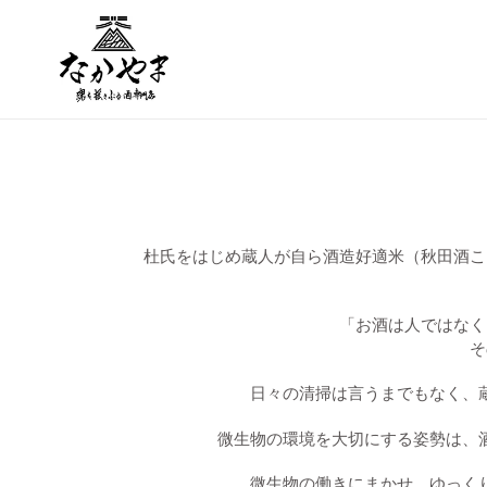
コ
ン
テ
ン
ツ
に
ス
キ
ッ
プ
す
杜氏をはじめ蔵人が自ら酒造好適米（秋田酒こ
る
「お酒は人ではなく
そ
日々の清掃は言うまでもなく、
微生物の環境を大切にする姿勢は、
微生物の働きにまかせ、ゆっく