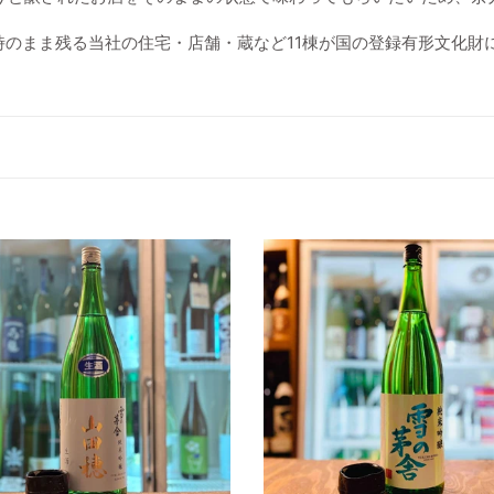
時のまま残る当社の住宅・店舗・蔵など11棟が国の登録有形文化財
雪
の
茅
舎
純
米
吟
醸