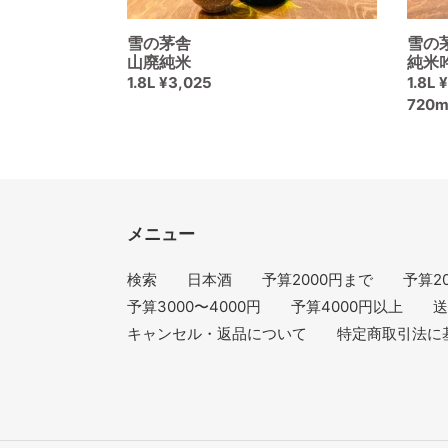
生
雪の茅舎
雪の
酒
山廃純米
純米
通
1.8L ¥3,025
通
1.8L 
常
常
720m
価
価
格
格
メニュー
検索
日本酒
予算2000円まで
予算20
予算3000〜4000円
予算4000円以上
送
キャンセル・返品について
特定商取引法に