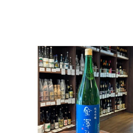
金
澤
屋
純
米
吟
醸