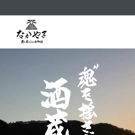
コ
ン
テ
ン
ツ
に
ス
キ
ッ
プ
す
る