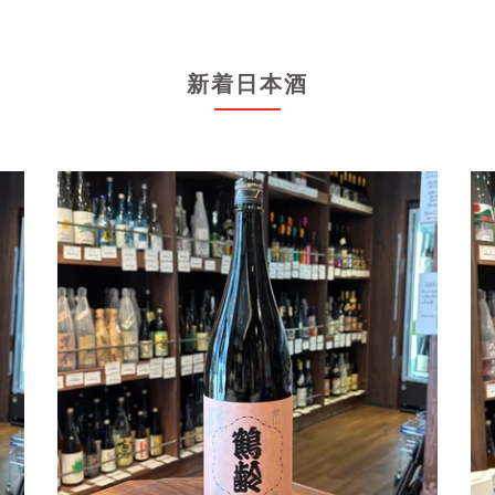
新着日本酒
鶴
ゆ
齢
き
朱
の
鷺
美
色
人
（と
純
き
米
い
吟
ろ）
火
雄
入
れ
生
原