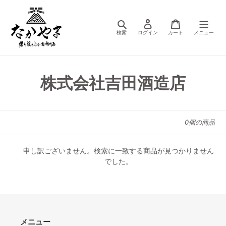
コ
ン
テ
検索
ログイン
カート
ン
ツ
に
ス
コ
株式会社吉田酒造店
キ
ッ
レ
プ
ク
す
0個の商品
る
シ
申し訳ございません。検索に一致する商品が見つかりません
ョ
でした。
ン
:
メニュー